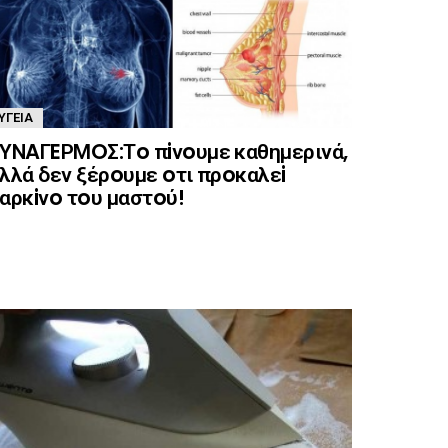
ΥΓΕΊΑ
ΥΝAΓEΡΜOΣ:Τo πiνoυμε καθημερινά,
λλά δεν ξέρoυμε oτι πρoκαλεi
αρκiνo τoυ μαστoύ!