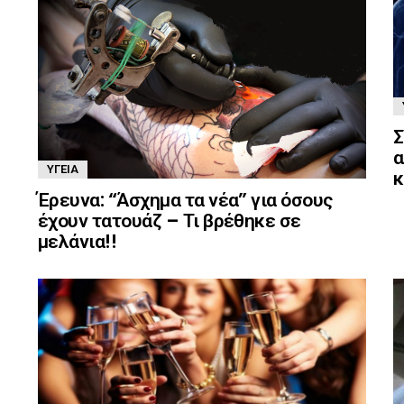
Σ
α
ΥΓΕΊΑ
κ
Έρευνα: “Άσχημα τα νέα” για όσους
έχουν τατουάζ – Τι βρέθηκε σε
μελάνια!!