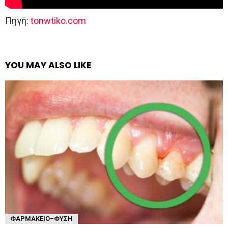
Πηγή:
tonwtiko.com
YOU MAY ALSO LIKE
ΦΑΡΜΑΚΕΊΟ-ΦΎΣΗ