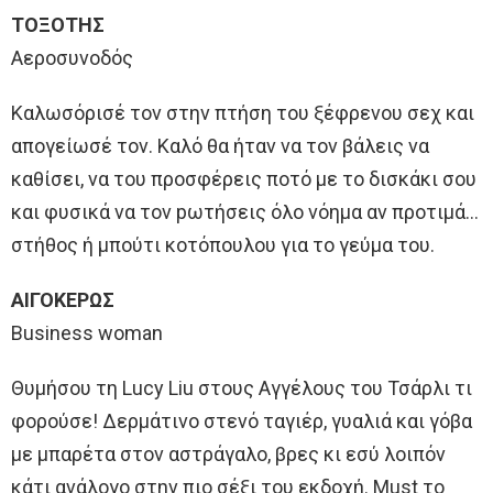
ΤΟΞΟΤΗΣ
Αεροσυνοδός
Καλωσόρισέ τον στην πτήση του ξέφρενου σεχ και
απογείωσέ τον. Καλό θα ήταν να τον βάλεις να
καθίσει, να του προσφέρεις ποτό με το δισκάκι σου
και φυσικά να τον pωτήσεις όλο νόημα αν προτιμά…
στήθος ή μπούτι κοτόπουλου για το γεύμα του.
ΑΙΓΟΚΕΡΩΣ
Business woman
Θυμήσου τη Lucy Liu στους Αγγέλους του Τσάρλι τι
φορούσε! Δερμάτινο στενό ταγιέρ, γυαλιά και γόβα
με μπαρέτα στον αστράγαλο, βρες κι εσύ λοιπόν
κάτι ανάλογο στην πιο σέξι του εκδοχή. Must το