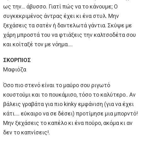
ως την… άβυσσο. Γιατί πώς να το κάνουμε; Ο
συγκεκριμένος άντρας έχει κι ένα στυλ. Μην
ξεχάσεις τα σατέν ή δαντελωτά γάντια. Σκύψε με
χάρη μπροστά του να φτιάξεις την καλτσοδέτα σου
και κοίταξέ τον με νόημα….
ΣΚΟΡΠΙΟΣ
Μαφιόζα
Όσο πιο στενό είναι το μαύρο σου ριγωτό
κουστούμι και το πουκάμισο, τόσο το καλύτερο.. Αν
βάλεις γραβάτα για πιο kinky εμφάνιση (για να έχει
κάτι…. εύκαιρο να σε δέσει) προτίμησε μια μπορντό!
Μην ξεχάσεις το καπέλο κι ένα πούρο, ακόμα κι αν
δεν το καπνίσεις!.