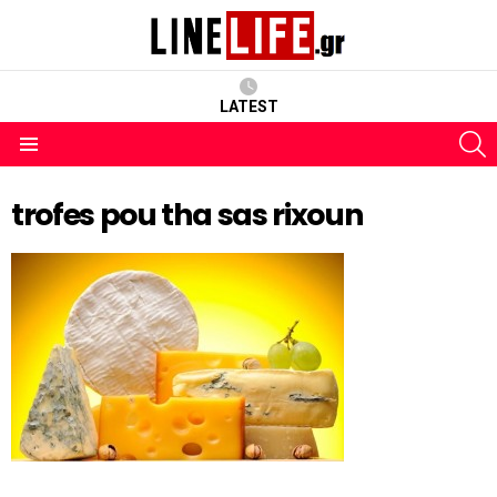
LATEST
S
Menu
trofes pou tha sas rixoun