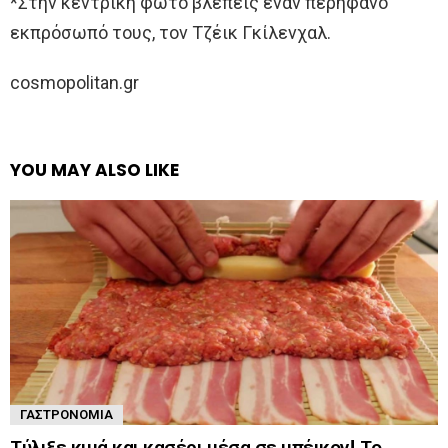
*Στην κεντρική φωτό βλέπεις έναν περήφανο
εκπρόσωπό τους, τον Τζέικ Γκίλενχαλ.
cosmopolitan.gr
YOU MAY ALSO LIKE
ΓΑΣΤΡΟΝΟΜΊΑ
Τύλιξε κιμά και κασέρι μέσα σε μπέικον! Το