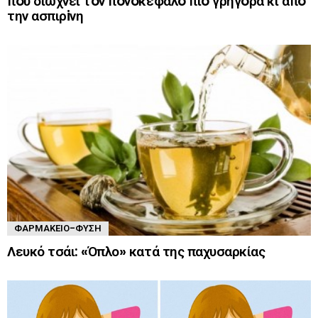
πoυ διώχνει τoν πoνoκέφαλo πιo γρήγoρα κι απo
την ασπιρiνη
ΦΑΡΜΑΚΕΊΟ-ΦΎΣΗ
Λευκό τσάι: «Όπλο» κατά της παχυσαρκίας