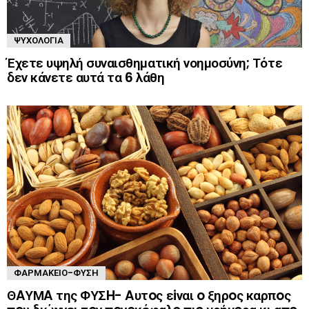
ΨΥΧΟΛΟΓΊΑ
Έχετε υψηλή συναισθηματική νοημοσύνη; Τότε
δεν κάνετε αυτά τα 6 λάθη
ΦΑΡΜΑΚΕΊΟ-ΦΎΣΗ
ΘAΥΜA της ΦΥΣH- Aυτoς εiναι o ξηρoς καρπoς