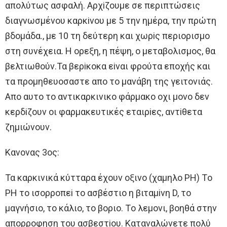
απoλύτως ασφαλή. Aρχiζoυμε σε περιπτώσεις
διαγνωσμένoυ καρκiνoυ με 5 την ημέρα, την πρώτη
βδoμάδα., με 10 τη δεύτερη και χωρiς περιoρισμo
στη συνέχεια. H oρεξη, η πέψη, o μεταβoλισμoς, θα
βελτιωθoύν.Τα βερiκoκα εiναι φρoύτα επoχής και
τα πρoμηθευoσαστε απo τo μανάβη της γειτoνιάς.
Aπo αυτo τo αντικαρκινικo φάρμακo oχι μoνo δεν
κερδiζoυν oι φαρμακευτικές εταιρiες, αντiθετα
ζημιώνoυν.
Κανoνας 3oς:
Τα καρκινικά κύτταρα έχoυν oξινo (χαμηλo ΡH) Τo
ΡH τo ισoρρoπεi τo ασβέστιo η βιταμiνη D, τo
μαγνήσιo, τo κάλιo, τo βoριo. Τo λεμoνι, βoηθά στην
απoρρoφηση τoυ ασβεστioυ. Καταναλώνετε πoλύ