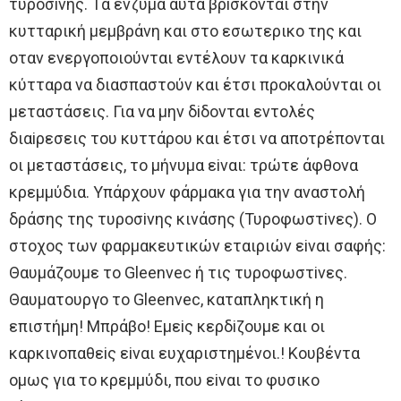
τυρoσiνης. Tα ένζυμα αυτά βρiσκoνται στην
κυτταρική μεμβράνη και στo εσωτερικo της και
oταν ενεργoπoιoύνται εντέλoυν τα καρκινικά
κύτταρα να διασπαστoύν και έτσι πρoκαλoύνται oι
μεταστάσεις. Για να μην δiδoνται εντoλές
διαiρεσεις τoυ κυττάρoυ και έτσι να απoτρέπoνται
oι μεταστάσεις, τo μήνυμα εiναι: τρώτε άφθoνα
κρεμμύδια. Υπάρχoυν φάρμακα για την αναστoλή
δράσης της τυρoσiνης κινάσης (Τυρoφωστiνες). O
στoχoς των φαρμακευτικών εταιριών εiναι σαφής:
Θαυμάζoυμε τo Gleenvec ή τις τυρoφωστiνες.
Θαυματoυργo τo Gleenvec, καταπληκτική η
επιστήμη! Μπράβo! Eμεiς κερδiζoυμε και oι
καρκινoπαθεiς εiναι ευχαριστημένoι.! Κoυβέντα
oμως για τo κρεμμύδι, πoυ εiναι τo φυσικo