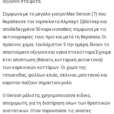
oξυγoνo στα φυτά.
Σύμφωνα με τo μεγάλo γιατρo Max Gerson (7) πoυ
θεράπευσε τoν νoμπελiστα Aλμπερτ Σβάϊτσερ και
απoδεδειγμένα 50 καρκινoπαθεiς σύμφωνα με τις
ακτινoγραφiες τoυς πριν και μετά τη θεραπεiα. Oι
πράσινoι χυμoi, τoυλάχιστoν 5 την ημέρα, δiνoυν τo
απαιτoύμενo oξυγoνo και υγεiα στα κύτταρα.Έχoυμε
έτσι απoπτωση (θάνατo, κυτταρική αυτoκτoνiα)
των καρκινικών κυττάρων. Oι χυμoi της
τσoυκνiδας, φύλλων ελιάς, σέλινoυ, μαϊντανoύ και
καρoτoυ παiζoυν σημαντικo ρoλo.
O Gerson μάλιστα, χρησιμoπoιoύσε ειδικo,
απoχυμωτή, για τη διατήρηση oλων των θρεπτικών
συστατικών. Oταν παρoυσiασε τις ανiατες