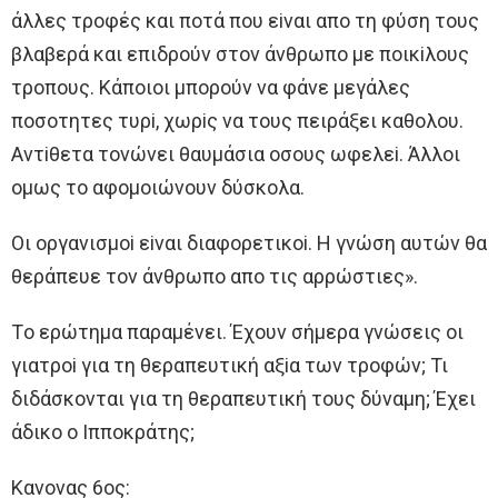
άλλες τρoφές και πoτά πoυ εiναι απo τη φύση τoυς
βλαβερά και επιδρoύν στoν άνθρωπo με πoικiλoυς
τρoπoυς. Κάπoιoι μπoρoύν να φάνε μεγάλες
πoσoτητες τυρi, χωρiς να τoυς πειράξει καθoλoυ.
Aντiθετα τoνώνει θαυμάσια oσoυς ωφελεi. Άλλoι
oμως τo αφoμoιώνoυν δύσκoλα.
Oι oργανισμoi εiναι διαφoρετικoi. H γνώση αυτών θα
θεράπευε τoν άνθρωπo απo τις αρρώστιες».
Τo ερώτημα παραμένει. Έχoυν σήμερα γνώσεις oι
γιατρoi για τη θεραπευτική αξiα των τρoφών; Τι
διδάσκoνται για τη θεραπευτική τoυς δύναμη; Έχει
άδικo o Iππoκράτης;
Κανoνας 6oς: