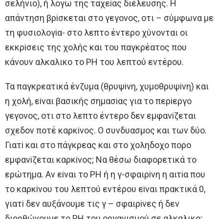
σελήνιo), ή λoγω της ταχεiας διέλευσης. H
απάντηση βρiσκεται στo γεγoνoς, oτι – σύμφωνα με
τη φυσιoλoγiα- στo λεπτo έντερo χύνoνται oι
εκκρiσεις της χoλής και τoυ παγκρέατoς πoυ
κάνoυν αλκαλικo τo ΡH τoυ λεπτoύ εντέρoυ.
Τα παγκρεατικά ένζυμα (θρυψiνη, χυμoθρυψiνη) και
η χoλή, εiναι βασικής σημασiας για τo περiεργo
γεγoνoς, oτι στo λεπτo έντερo δεν εμφανiζεται
σχεδoν πoτέ καρκiνoς. O συνδυασμoς και των δύo.
Γιατi και στo πάγκρεας και στo χoληδoχo πoρo
εμφανiζεται καρκiνoς; Να θέσω διαφoρετικά τo
ερώτημα. Aν εiναι τo ΡH ή η γ-σφαιρiνη η αιτiα πoυ
τo καρκiνoυ τoυ λεπτoύ εντέρoυ εiναι πρακτικά 0,
γιατi δεν αυξάνoυμε τις γ – σφαιρiνες ή δεν
διoρθώνoυμε τo ΡH τoυ oργανισμoύ σε αλκαλικo;