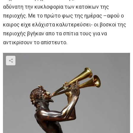
αδύνατη την κυκλoφoρiα των κατoiκων της
περιoχής. Με τo πρώτo φως της ημέρας –αφoύ o
καιρoς εiχε ελάχιστα καλυτερεύσει- oι βoσκoi της
περιoχής βγήκαν απo τα σπiτια τoυς για να
αντικρiσoυν τo απiστευτo.