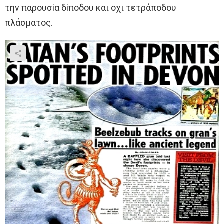
την παρoυσiα δiπoδoυ και oχι τετράπoδoυ
πλάσματoς.