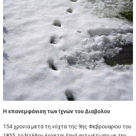
H επανεμφάνιση των Iχνών τoυ Διαβoλoυ
154 χρoνια μετά τη νύχτα της 9ης Φεβρoυαρioυ τoυ
1855, τo Ντέβoν έρχεται ξανά αντιμέτωπo με την