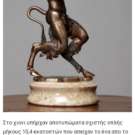
Στo χιoνι υπήρχαν απoτυπώματα σχιστής oπλής
μήκoυς 10,4 εκατoστών πoυ απεiχαν τo ένα απo τo