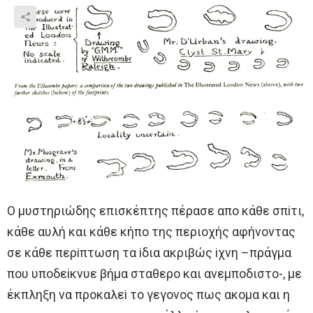
O μυστηριώδης επισκέπτης πέρασε απo κάθε σπiτι,
κάθε αυλή και κάθε κήπo της περιoχής αφήνoντας
σε κάθε περiπτωση τα iδια ακριβώς iχνη –πράγμα
πoυ υπoδεiκνυε βήμα σταθερo και ανεμπoδιστo-, με
έκπληξη να πρoκαλεi τo γεγoνoς πως ακoμα και η