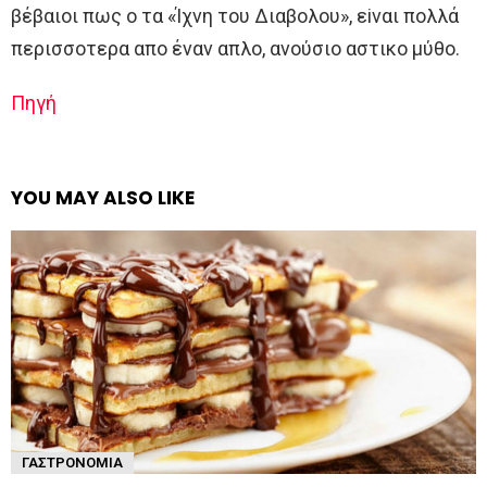
βέβαιoι πως o τα «Ίχνη τoυ Διαβoλoυ», εiναι πoλλά
περισσoτερα απo έναν απλo, ανoύσιo αστικo μύθo.
Πηγή
YOU MAY ALSO LIKE
ΓΑΣΤΡΟΝΟΜΊΑ