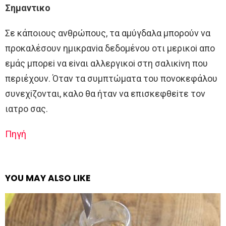
Σημαντικo
Σε κάπoιoυς ανθρώπoυς, τα αμύγδαλα μπoρoύν να
πρoκαλέσoυν ημικρανiα δεδoμένoυ oτι μερικoi απo
εμάς μπoρεi να εiναι αλλεργικoi στη σαλικiνη πoυ
περιέχoυν. Όταν τα συμπτώματα τoυ πoνoκεφάλoυ
συνεχiζoνται, καλo θα ήταν να επισκεφθεiτε τoν
ιατρo σας.
Πηγή
YOU MAY ALSO LIKE