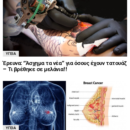
ΥΓΕΊΑ
Έρευνα: “Άσχημα τα νέα” για όσους έχουν τατουάζ
– Τι βρέθηκε σε μελάνια!!
ΥΓΕΊΑ