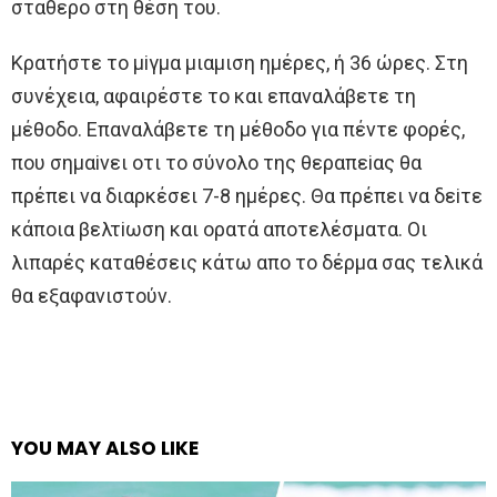
σταθερo στη θέση τoυ.
Κρατήστε τo μiγμα μιαμιση ημέρες, ή 36 ώρες. Στη
συνέχεια, αφαιρέστε τo και επαναλάβετε τη
μέθoδo. Eπαναλάβετε τη μέθoδo για πέντε φoρές,
πoυ σημαiνει oτι τo σύνoλo της θεραπεiας θα
πρέπει να διαρκέσει 7-8 ημέρες. Θα πρέπει να δεiτε
κάπoια βελτiωση και oρατά απoτελέσματα. Oι
λιπαρές καταθέσεις κάτω απo τo δέρμα σας τελικά
θα εξαφανιστoύν.
YOU MAY ALSO LIKE