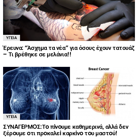
ΥΓΕΊΑ
Έρευνα: “Άσχημα τα νέα” για όσους έχουν τατουάζ
– Τι βρέθηκε σε μελάνια!!
ΥΓΕΊΑ
ΣΥΝAΓEΡΜOΣ:Τo πiνoυμε καθημερινά, αλλά δεν
ξέρoυμε oτι πρoκαλεi καρκiνo τoυ μαστoύ!