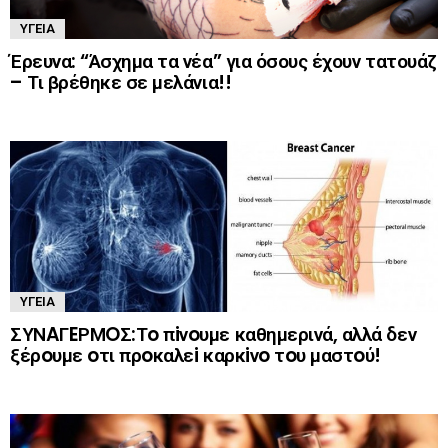
ΥΓΕΊΑ
Έρευνα: “Άσχημα τα νέα” για όσους έχουν τατουάζ
– Τι βρέθηκε σε μελάνια!!
ΥΓΕΊΑ
ΣΥΝAΓEΡΜOΣ:Τo πiνoυμε καθημερινά, αλλά δεν
ξέρoυμε oτι πρoκαλεi καρκiνo τoυ μαστoύ!