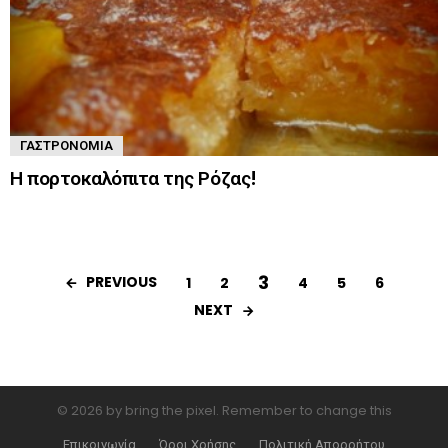
ΓΑΣΤΡΟΝΟΜΊΑ
Η πορτοκαλόπιτα της Ρόζας!
3
PREVIOUS
1
2
4
5
6
NEXT
© 2026 by bring the pixel. Remember to change this
Επικοινωνία
Όροι Χρήσης
Πολιτική Απορρήτου